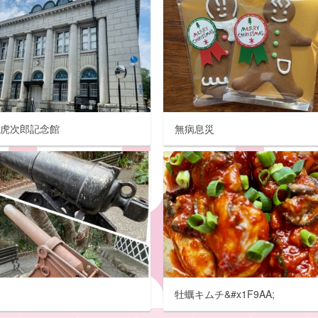
島虎次郎記念館
無病息災
台
牡蠣キムチ&#x1F9AA;