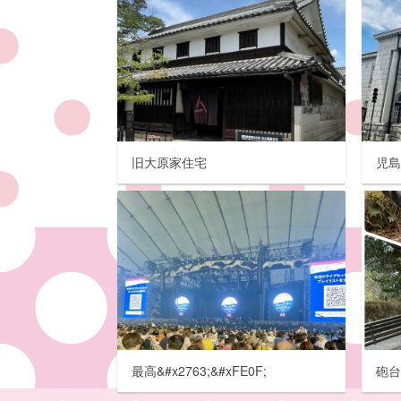
旧大原家住宅
児
最高&#x2763;&#xFE0F;
砲