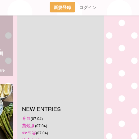
新規登録
ログイン
11日るんぴお空組🌈15年7ヶ月ありがとー！
l]
re
NEW ENTRIES
‪🍦‬🍑
(07.04)
藁焼き
(07.04)
🐟🍺🤗
(07.04)