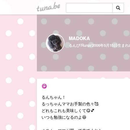
tuna.be
MADOKA
😋
るんちゃん！
るっちゃんママお手製の色々🥰
どれもこれも美味しくて😋💕
いつも勉強になるのよ😆