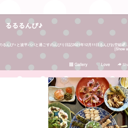
るるるんぴ♪
るんぴ/Runpi/2006年5月15日生まれのるんぴ♀と波平パパと過ごすのんびり日記2021年12月
[Show al
Gallery
Love
Sha