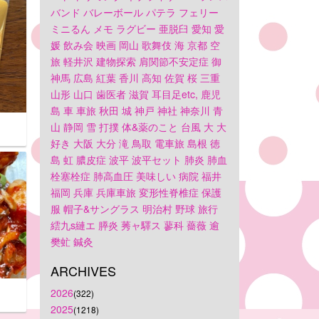
バンド
バレーボール
パテラ
フェリー
ミニるん
メモ
ラグビー
亜脱臼
愛知
愛
媛
飲み会
映画
岡山
歌舞伎
海
京都
空
旅
軽井沢
建物探索
肩関節不安定症
御
神馬
広島
紅葉
香川
高知
佐賀
桜
三重
山形
山口
歯医者
滋賀
耳目足etc,
鹿児
島
車
車旅
秋田
城
神戸
神社
神奈川
青
山
静岡
雪
打撲
体&薬のこと
台風
大
大
好き
大阪
大分
滝
鳥取
電車旅
島根
徳
島
虹
膿皮症
波平
波平セット
肺炎
肺血
栓塞栓症
肺高血圧
美味しい
病院
福井
福岡
兵庫
兵庫車旅
変形性脊椎症
保護
服
帽子&サングラス
明治村
野球
旅行
繧九s縺エ
膵炎
莠ャ驛ス
蓼科
薔薇
逾
樊虻
鍼灸
ARCHIVES
2026
(322)
2025
(1218)