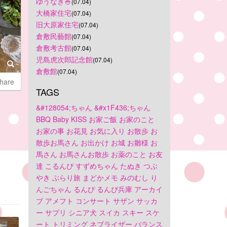
ゆうなぎ🍚
(07.04)
大橋家住宅
(07.04)
旧大原家住宅
(07.04)
倉敷民藝館
(07.04)
倉敷考古館
(07.04)
児島虎次郎記念館
(07.04)
倉敷館
(07.04)
hare
TAGS
&#128054;ちゃん
&#x1F436;ちゃん
BBQ
Baby
KISS
お家ご飯
お家のこと
お家の事
お花見
お気に入り
お散歩
お
散歩お馬さん
お出かけ
お城
お雛様
お
馬さん
お馬さんお散歩
お薬のこと
お友
達
こるんぴ
すずめちゃん
たぬき
つぶ
やき
ぶらり旅
まどかメモ
みのむし
り
んごちゃん
るんぴ
るんぴ兵庫
アーカイ
ブ
アメフト
コンサート
サザン
サッカ
ー
サプリ
シニア犬
スイカ
スキー
スケ
ート
トリミング
ネブライザー
バランス