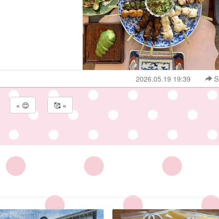
2026.05.19 19:39
S
« 😊
🥰 »