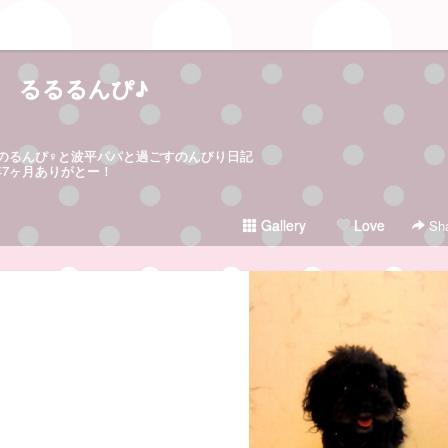
るるるんぴ♪
日生まれのるんぴ♀と波平パパと過ごすのんびり日記
5年7ヶ月ありがとー！
Gallery
Love
Sha