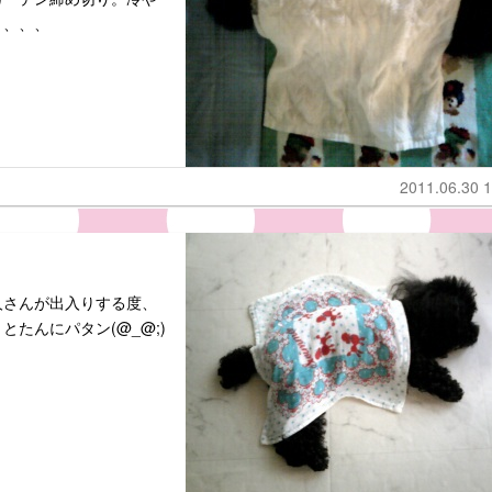
、、、、
2011.06.30 1
人さんが出入りする度、
たんにパタン(@_@;)