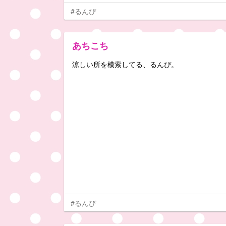
#るんぴ
あちこち
涼しい所を模索してる、るんぴ。
#るんぴ