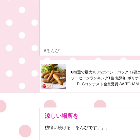
#るんぴ
★抽選で最大100%ポイントバック！(要
ソーセージランキング1位 無添加 ポリポリ
DLGコンテスト金賞受賞 SAITOHA
涼しい場所を
彷徨い続ける、るんぴです。。。