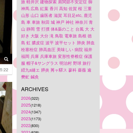
旅
軽井沢
建物探索
肩関節不安定症
御
神馬
広島
紅葉
香川
高知
佐賀
桜
三重
山形
山口
歯医者
滋賀
耳目足etc,
鹿児
島
車
車旅
秋田
城
神戸
神社
神奈川
青
山
静岡
雪
打撲
体&薬のこと
台風
大
大
好き
大阪
大分
滝
鳥取
電車旅
島根
徳
島
虹
膿皮症
波平
波平セット
肺炎
肺血
栓塞栓症
肺高血圧
美味しい
病院
福井
福岡
兵庫
兵庫車旅
変形性脊椎症
保護
服
帽子&サングラス
明治村
野球
旅行
5:22
繧九s縺エ
膵炎
莠ャ驛ス
蓼科
薔薇
逾
樊虻
鍼灸
ARCHIVES
2026
(322)
2025
(1218)
2024
(1347)
2023
(1173)
2022
(830)
2021
(638)