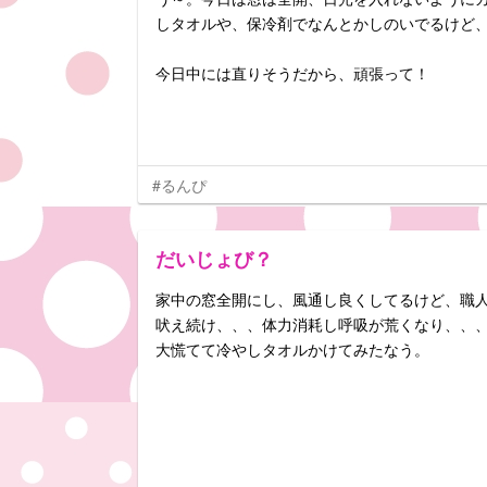
しタオルや、保冷剤でなんとかしのいでるけど
今日中には直りそうだから、頑張って！
#るんぴ
だいじょび？
家中の窓全開にし、風通し良くしてるけど、職
吠え続け、、、体力消耗し呼吸が荒くなり、、、と
大慌てて冷やしタオルかけてみたなう。