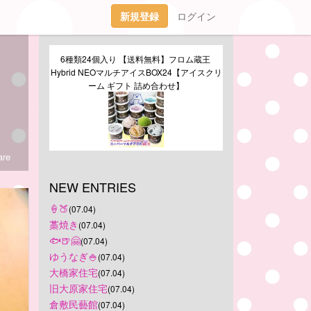
新規登録
ログイン
6種類24個入り 【送料無料】フロム蔵王 
Hybrid NEOマルチアイスBOX24【アイスクリ
ーム ギフト 詰め合わせ】
re
NEW ENTRIES
‪🍦‬🍑
(07.04)
藁焼き
(07.04)
🐟🍺🤗
(07.04)
ゆうなぎ🍚
(07.04)
大橋家住宅
(07.04)
旧大原家住宅
(07.04)
倉敷民藝館
(07.04)