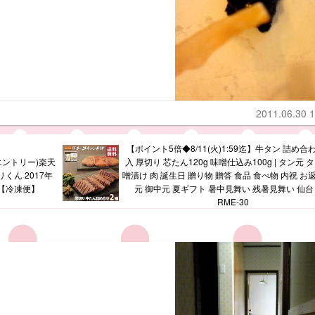
2011.06.30 1
【ポイント5倍◆8/11(火)1:59迄】牛タン 詰め合わ
エントリー)楽天
入 厚切り 芯たん120g 味噌仕込み100g | タン元 
くん 2017年
噌漬け 肉 誕生日 贈り物 贈答 食品 食べ物 内祝 お
M【冷凍便】
元 御中元 夏ギフト 暑中見舞い 残暑見舞い 仙台
RME-30