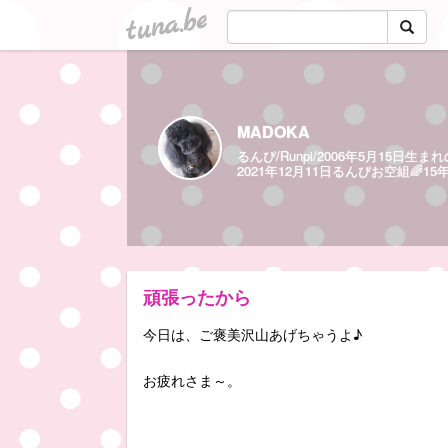
tuna.be
MADOKA
るんぴ/Runpi/2006年5月15
2021年12月11日るんぴお空組🌈1
頑張ったから
今日は、ご褒美沢山あげちゃうよ♪
お疲れさま～。