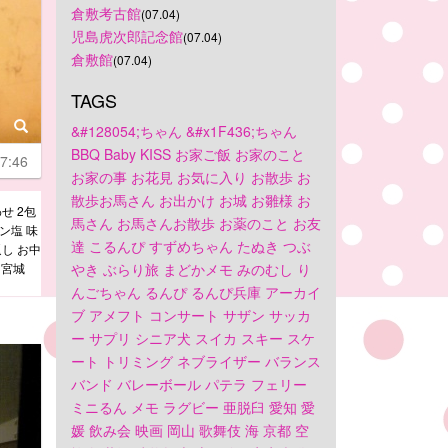
倉敷考古館
(07.04)
児島虎次郎記念館
(07.04)
倉敷館
(07.04)
TAGS
&#128054;ちゃん
&#x1F436;ちゃん
BBQ
Baby
KISS
お家ご飯
お家のこと
7:46
お家の事
お花見
お気に入り
お散歩
お
散歩お馬さん
お出かけ
お城
お雛様
お
せ 2包
馬さん
お馬さんお散歩
お薬のこと
お友
タン塩 味
達
こるんぴ
すずめちゃん
たぬき
つぶ
返し お中
 宮城
やき
ぶらり旅
まどかメモ
みのむし
り
んごちゃん
るんぴ
るんぴ兵庫
アーカイ
ブ
アメフト
コンサート
サザン
サッカ
ー
サプリ
シニア犬
スイカ
スキー
スケ
ート
トリミング
ネブライザー
バランス
バンド
バレーボール
パテラ
フェリー
ミニるん
メモ
ラグビー
亜脱臼
愛知
愛
媛
飲み会
映画
岡山
歌舞伎
海
京都
空