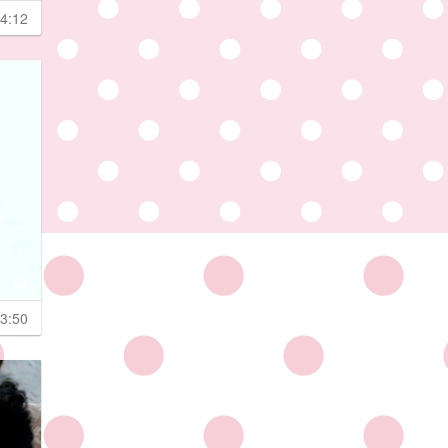
4:12
3:50