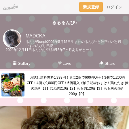
tuna.be
新規登録
ログイン
るるるんぴ♪
MADOKA
るんぴ/Runpi/2006年5月15日生まれのるんぴ♀と波平パパと過
ごすのんびり日記
2021年12月11日るんぴお空組🌈15年7ヶ月ありがとー！
Gallery
Love
Share
お試し送料無料1,399円！更に2個で600円OFF！3個で1,200円
OFF！4個で2,000円OFF！5個購入で柚子胡椒おまけ！鶏たたき 炭
火焼き【1】むね肉210g【2】もも肉120g【3】もも炭火焼き
200g【P】