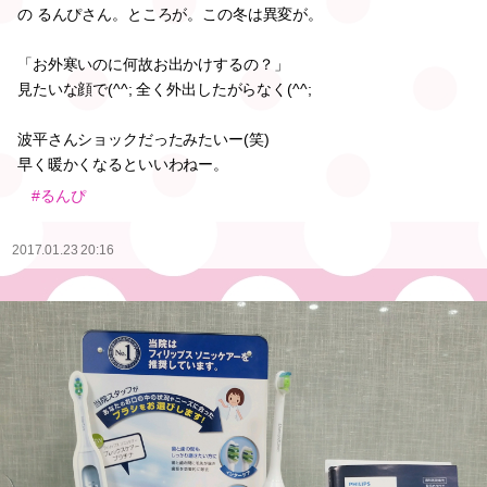
の るんぴさん。ところが。この冬は異変が。
「お外寒いのに何故お出かけするの？」
見たいな顔で(^^; 全く外出したがらなく(^^;
波平さんショックだったみたいー(笑)
早く暖かくなるといいわねー。
#るんぴ
2017.01.23 20:16