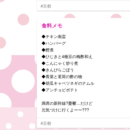
#京都
食料メモ
◆チキン南蛮
◆ハンバーグ
◆鰹煮
◆ひじきと4種豆の梅酢和え
◆こんにゃく炒り煮
◆きんぴらごぼう
◆青菜と茗荷の酢の物
◆胡瓜キャベツネギのナムル
◆アンチョビポテト
満席の新幹線?憂鬱…だけど
元気づけに行くよーー???
#京都