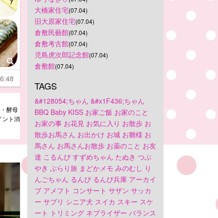
大橋家住宅
(07.04)
旧大原家住宅
(07.04)
倉敷民藝館
(07.04)
倉敷考古館
(07.04)
児島虎次郎記念館
(07.04)
倉敷館
(07.04)
6:48
TAGS
&#128054;ちゃん
&#x1F436;ちゃん
塩・酵母
BBQ
Baby
KISS
お家ご飯
お家のこと
イント消
お家の事
お花見
お気に入り
お散歩
お
散歩お馬さん
お出かけ
お城
お雛様
お
馬さん
お馬さんお散歩
お薬のこと
お友
達
こるんぴ
すずめちゃん
たぬき
つぶ
やき
ぶらり旅
まどかメモ
みのむし
り
んごちゃん
るんぴ
るんぴ兵庫
アーカイ
ブ
アメフト
コンサート
サザン
サッカ
ー
サプリ
シニア犬
スイカ
スキー
スケ
ート
トリミング
ネブライザー
バランス