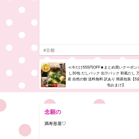
#京都
≪今だけ555円OFF★まとめ買いクーポン
し30包 だしパック 出汁パック 和風だし 
産 自然の館 送料無料 訳あり 簡易包装【5
包おまけ】
念願の
満寿形屋♡