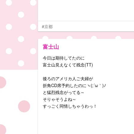
#京都
富士山
今日は期待してたのに
富士山見えなくて残念(TT)
後ろのアメリカ人ご夫婦が
折角CD席予約したのにヽ(;´ω｀)ﾉ
と猛烈残念がってる～
そりゃそうよね～
すっごく同情しちゃうわっ！