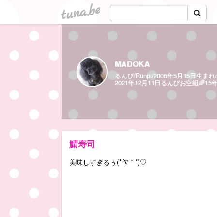
tuna.be
MADOKA
るんぴ/Runpi/2006年5月15
2021年12月11日るんぴお空組🌈1
鯖寿司
美味しすぎるぅ(*´∇｀*)♡