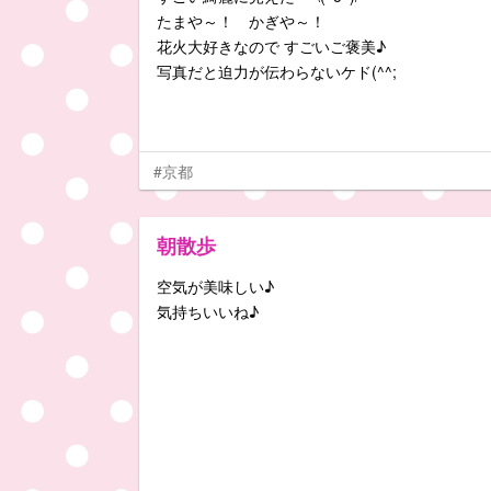
たまや～！ かぎや～！
花火大好きなので すごいご褒美♪
写真だと迫力が伝わらないケド(^^;
#京都
朝散歩
空気が美味しい♪
気持ちいいね♪