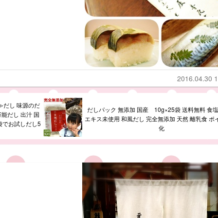
2016.04.30 1
≫だし 味源のだ
だしパック 無添加 国産 10g×25袋 送料無料 食
万能だし 出汁 国
エキス未使用 和風だし 完全無添加 天然 離乳食 ポ
袋でお試しだし5
化