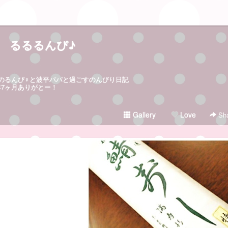
るるるんぴ♪
日生まれのるんぴ♀と波平パパと過ごすのんびり日記
5年7ヶ月ありがとー！
Gallery
Love
Sha