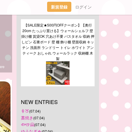
新規登録
ログイン
【SALE限定★500円OFFクーポン】【奥行
20cm たっぷり置ける】ウォールシェルフ 壁
掛け棚 賃貸OK 穴あけ不要 バスタオル 収納 押
しピン 石膏ボード 壁 棚 飾り棚 壁面収納 キッ
チン 洗面所 ランドリー トイレ ホワイト アン
ティーク おしゃれ ウォールラック 収納棚 木
製
re
NEW ENTRIES
‪🍦‬🍑
(07.04)
藁焼き
(07.04)
🐟🍺🤗
(07.04)
ゆうなぎ🍚
(07.04)