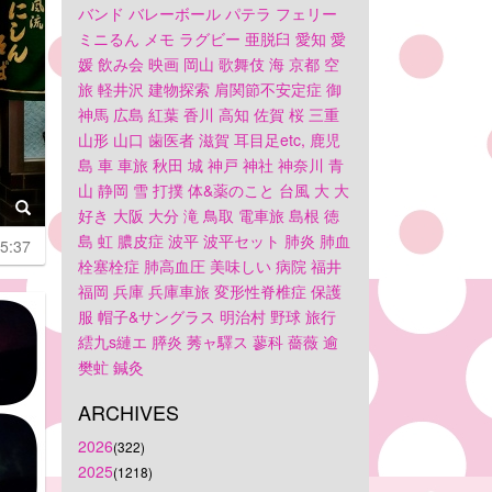
バンド
バレーボール
パテラ
フェリー
ミニるん
メモ
ラグビー
亜脱臼
愛知
愛
媛
飲み会
映画
岡山
歌舞伎
海
京都
空
旅
軽井沢
建物探索
肩関節不安定症
御
神馬
広島
紅葉
香川
高知
佐賀
桜
三重
山形
山口
歯医者
滋賀
耳目足etc,
鹿児
島
車
車旅
秋田
城
神戸
神社
神奈川
青
山
静岡
雪
打撲
体&薬のこと
台風
大
大
好き
大阪
大分
滝
鳥取
電車旅
島根
徳
島
虹
膿皮症
波平
波平セット
肺炎
肺血
5:37
栓塞栓症
肺高血圧
美味しい
病院
福井
福岡
兵庫
兵庫車旅
変形性脊椎症
保護
服
帽子&サングラス
明治村
野球
旅行
繧九s縺エ
膵炎
莠ャ驛ス
蓼科
薔薇
逾
樊虻
鍼灸
ARCHIVES
2026
(322)
2025
(1218)