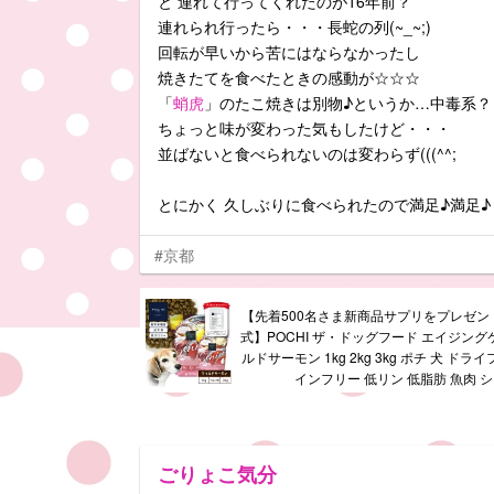
と 連れて行ってくれたのが16年前？
連れられ行ったら・・・長蛇の列(~_~;)
回転が早いから苦にはならなかったし
焼きたてを食べたときの感動が☆☆☆
「
蛸虎
」のたこ焼きは別物♪というか…中毒系？
ちょっと味が変わった気もしたけど・・・
並ばないと食べられないのは変わらず(((^^;
とにかく 久しぶりに食べられたので満足♪満足♪
#京都
【先着500名さま新商品サプリをプレゼント
式】POCHI ザ・ドッグフード エイジング
ルドサーモン 1kg 2kg 3kg ポチ 犬 ドラ
インフリー 低リン 低脂肪 魚肉 
ごりょこ気分