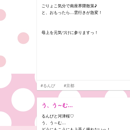
ごりょこ気分で南座界隈散策♪
と、おもったら…雲行きが急変！
母上を元気づけに参りますっ！
#るんぴ
#京都
う、う～む…
るんぴと河津桜♡
う、う～む…
どうにもこうにも上手く撮れないっ！