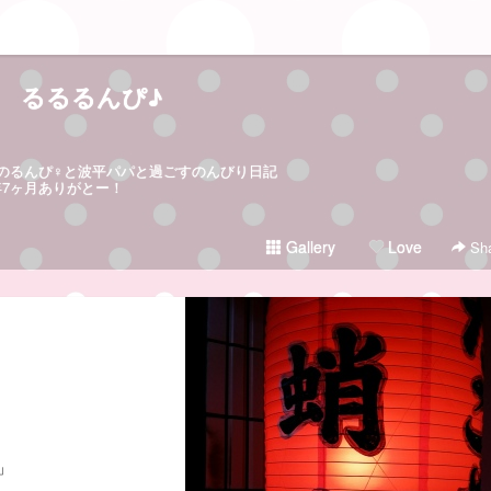
るるるんぴ♪
日生まれのるんぴ♀と波平パパと過ごすのんびり日記
5年7ヶ月ありがとー！
Gallery
Love
Sha
」