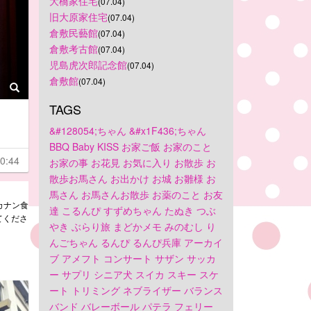
大橋家住宅
(07.04)
旧大原家住宅
(07.04)
倉敷民藝館
(07.04)
倉敷考古館
(07.04)
児島虎次郎記念館
(07.04)
倉敷館
(07.04)
TAGS
&#128054;ちゃん
&#x1F436;ちゃん
BBQ
Baby
KISS
お家ご飯
お家のこと
0:44
お家の事
お花見
お気に入り
お散歩
お
散歩お馬さん
お出かけ
お城
お雛様
お
馬さん
お馬さんお散歩
お薬のこと
お友
ルカナン食
達
こるんぴ
すずめちゃん
たぬき
つぶ
てくださ
やき
ぶらり旅
まどかメモ
みのむし
り
んごちゃん
るんぴ
るんぴ兵庫
アーカイ
ブ
アメフト
コンサート
サザン
サッカ
ー
サプリ
シニア犬
スイカ
スキー
スケ
ート
トリミング
ネブライザー
バランス
バンド
バレーボール
パテラ
フェリー