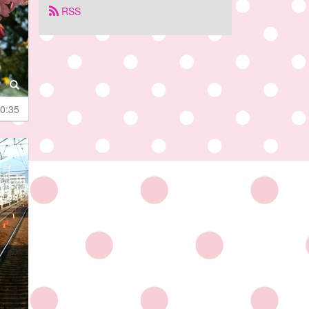
 RSS
0:35