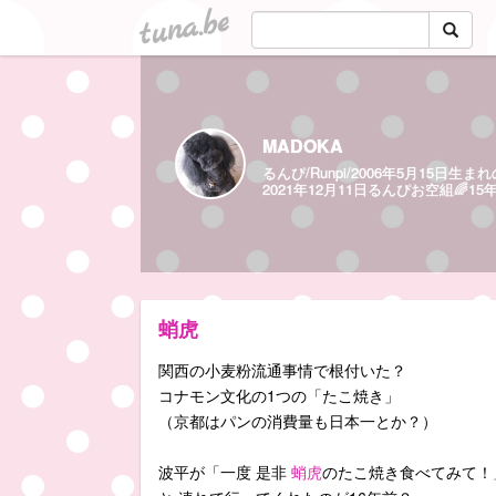
tuna.be
MADOKA
るんぴ/Runpi/2006年5月15
2021年12月11日るんぴお空組🌈1
蛸虎
関西の小麦粉流通事情で根付いた？
コナモン文化の1つの「たこ焼き」
（京都はパンの消費量も日本一とか？）
波平が「一度 是非
蛸虎
のたこ焼き食べてみて！