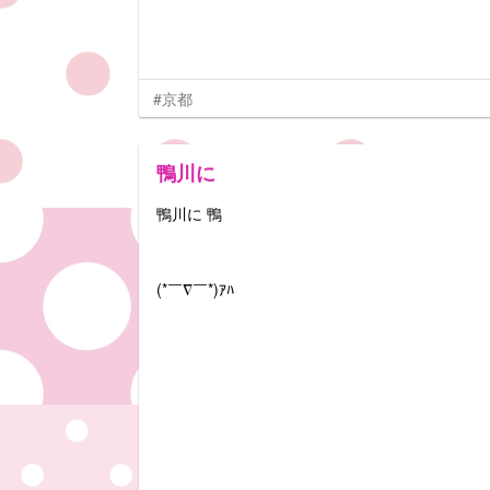
#京都
鴨川に
鴨川に 鴨
(*￣∇￣*)ｱﾊ