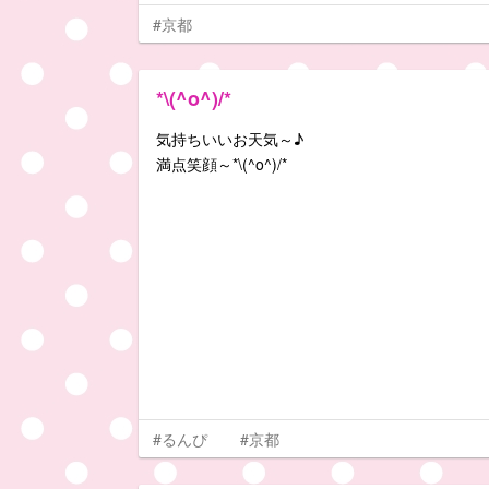
#京都
*\(^o^)/*
気持ちいいお天気～♪
満点笑顔～*\(^o^)/*
#るんぴ
#京都