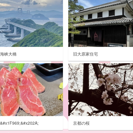
門海峡大橋
旧大原家住宅
#x1F969;&#x202A;
京都の桜