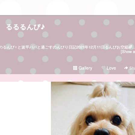
るるるんぴ♪
るんぴ/Runpi/2006年5月15日生まれのるんぴ♀と波平パパと過ごすのんびり日記2021年12月
[Show al
Gallery
Love
Sha