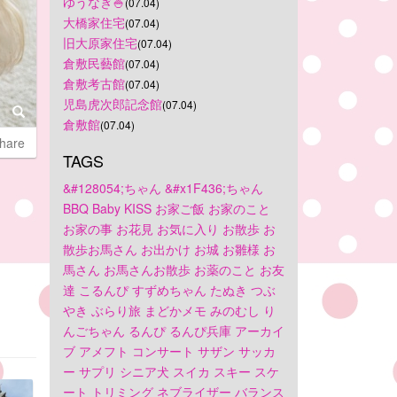
ゆうなぎ🍚
(07.04)
大橋家住宅
(07.04)
旧大原家住宅
(07.04)
倉敷民藝館
(07.04)
倉敷考古館
(07.04)
児島虎次郎記念館
(07.04)
倉敷館
(07.04)
hare
TAGS
&#128054;ちゃん
&#x1F436;ちゃん
BBQ
Baby
KISS
お家ご飯
お家のこと
お家の事
お花見
お気に入り
お散歩
お
散歩お馬さん
お出かけ
お城
お雛様
お
馬さん
お馬さんお散歩
お薬のこと
お友
達
こるんぴ
すずめちゃん
たぬき
つぶ
やき
ぶらり旅
まどかメモ
みのむし
り
んごちゃん
るんぴ
るんぴ兵庫
アーカイ
ブ
アメフト
コンサート
サザン
サッカ
ー
サプリ
シニア犬
スイカ
スキー
スケ
ート
トリミング
ネブライザー
バランス