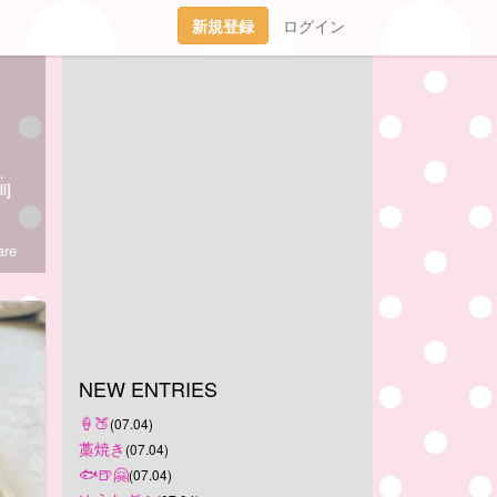
新規登録
ログイン
11日るんぴお空組🌈15年7ヶ月ありがとー！
l]
re
NEW ENTRIES
‪🍦‬🍑
(07.04)
藁焼き
(07.04)
🐟🍺🤗
(07.04)