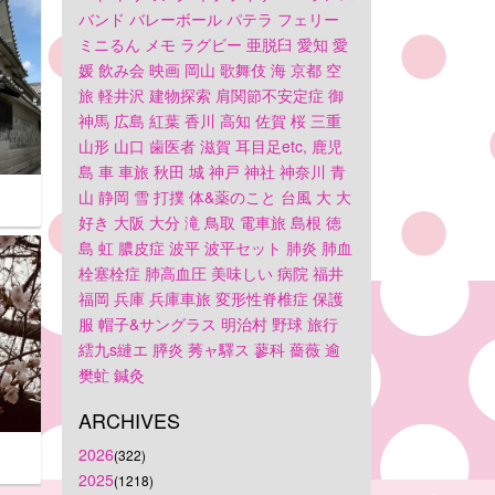
バンド
バレーボール
パテラ
フェリー
ミニるん
メモ
ラグビー
亜脱臼
愛知
愛
媛
飲み会
映画
岡山
歌舞伎
海
京都
空
旅
軽井沢
建物探索
肩関節不安定症
御
神馬
広島
紅葉
香川
高知
佐賀
桜
三重
山形
山口
歯医者
滋賀
耳目足etc,
鹿児
島
車
車旅
秋田
城
神戸
神社
神奈川
青
山
静岡
雪
打撲
体&薬のこと
台風
大
大
好き
大阪
大分
滝
鳥取
電車旅
島根
徳
島
虹
膿皮症
波平
波平セット
肺炎
肺血
栓塞栓症
肺高血圧
美味しい
病院
福井
福岡
兵庫
兵庫車旅
変形性脊椎症
保護
服
帽子&サングラス
明治村
野球
旅行
繧九s縺エ
膵炎
莠ャ驛ス
蓼科
薔薇
逾
樊虻
鍼灸
ARCHIVES
2026
(322)
2025
(1218)