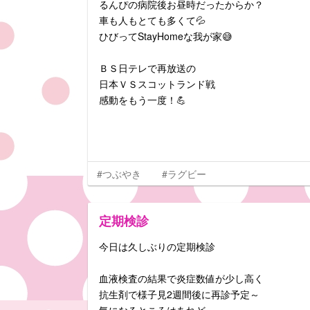
るんぴの病院後お昼時だったからか？
車も人もとても多くて💦
ひびってStayHomeな我が家😅
ＢＳ日テレで再放送の
日本ＶＳスコットランド戦
感動をもう一度！💪
#つぶやき
#ラグビー
定期検診
今日は久しぶりの定期検診
血液検査の結果で炎症数値が少し高く
抗生剤で様子見2週間後に再診予定～