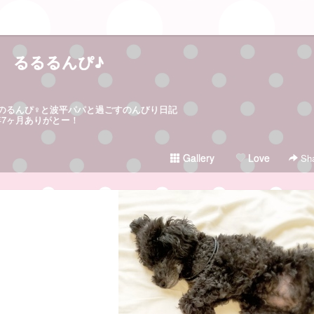
るるるんぴ♪
日生まれのるんぴ♀と波平パパと過ごすのんびり日記
5年7ヶ月ありがとー！
Gallery
Love
Sha