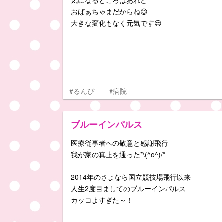
気になるところはあれど
おばぁちゃまだからね😉
大きな変化もなく元気です😌
#るんぴ
#病院
ブルーインパルス
医療従事者への敬意と感謝飛行
我が家の真上を通った*\(^o^)/*
2014年のさよなら国立競技場飛行以来
人生2度目ましてのブルーインパルス
カッコよすぎた～！