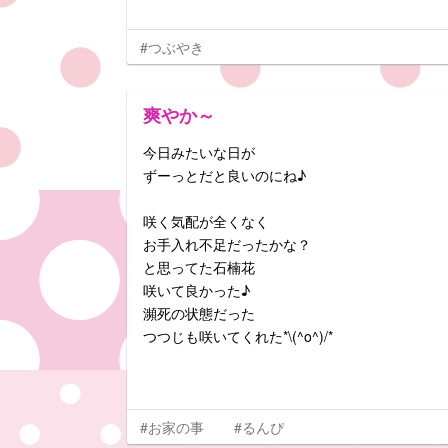
#つぶやき
爽やか～
今日みたいな日が
ずーっとだと良いのにね♪
咲く気配が全くなく
お手入れ不足だったかな？
と思ってた石楠花
咲いて良かった♪
瀕死の状態だった
つつじも咲いてくれた*\(^o^)/*
#お家の事
#るんぴ