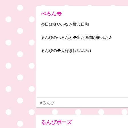
ぺろん👅
今日は爽やかなお散歩日和
るんぴのぺろんと👅出た瞬間が撮れた♪
るんぴの👅大好き(๑♡ᴗ♡๑)
#るんぴ
るんぴポーズ