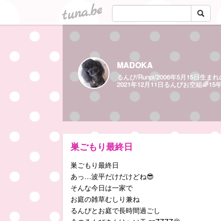
tuna.be
MADOKA
るんぴ/Runpi/2006年5月15
2021年12月11日るんぴお空組🌈1
巣ごもり最終日
巣ごもり最終日
あっ…波平だけだけどね😎
そんな今日は一家で
お庭の雑草むしり兼ね
るんぴとお庭で長時間過ごし