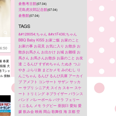
倉敷考古館
(07.04)
児島虎次郎記念館
(07.04)
倉敷館
(07.04)
TAGS
&#128054;ちゃん
&#x1F436;ちゃん
BBQ
Baby
KISS
お家ご飯
お家のこと
お家の事
お花見
お気に入り
お散歩
お
6:50
散歩お馬さん
お出かけ
お城
お雛様
お
馬さん
お馬さんお散歩
お薬のこと
お友
服 春夏
達
こるんぴ
すずめちゃん
たぬき
つぶ
猫服 犬
やき
ぶらり旅
まどかメモ
みのむし
り
 Tシャ
んごちゃん
るんぴ
るんぴ兵庫
アーカイ
ル 接触
ブ
アメフト
コンサート
サザン
サッカ
ー
サプリ
シニア犬
スイカ
スキー
スケ
ート
トリミング
ネブライザー
バランス
バンド
バレーボール
パテラ
フェリー
ミニるん
メモ
ラグビー
亜脱臼
愛知
愛
媛
飲み会
映画
岡山
歌舞伎
海
京都
空