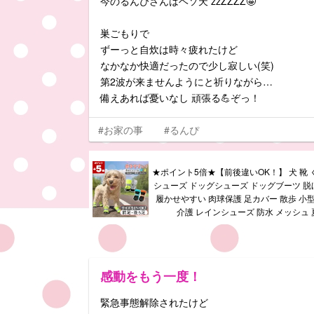
今のるんぴさんはヘソ天 zzZZZZ🤩
巣ごもりで
ずーっと自炊は時々疲れたけど
なかなか快適だったので少し寂しい(笑)
第2波が来ませんようにと祈りながら…
備えあれば憂いなし 頑張る💪ぞっ！
#お家の事
#るんぴ
★ポイント5倍★【前後違いOK！】 犬 靴 
シューズ ドッグシューズ ドッグブーツ 脱
履かせやすい 肉球保護 足カバー 散歩 小型
介護 レインシューズ 防水 メッシュ 
感動をもう一度！
緊急事態解除されたけど