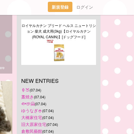
新規登録
ログイン
ロイヤルカナン ブリード ヘルス ニュートリシ
ョン 柴犬 成犬用(3kg)【ロイヤルカナン
(ROYAL CANIN)】[ドッグフード]
re
NEW ENTRIES
‪🍦‬🍑
(07.04)
藁焼き
(07.04)
🐟🍺🤗
(07.04)
ゆうなぎ🍚
(07.04)
大橋家住宅
(07.04)
旧大原家住宅
(07.04)
倉敷民藝館
(07.04)