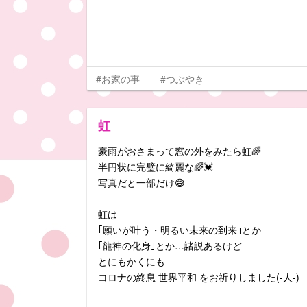
#お家の事
#つぶやき
虹
豪雨がおさまって窓の外をみたら虹🌈
半円状に完璧に綺麗な🌈💓
写真だと一部だけ😅
虹は
｢願いが叶う・明るい未来の到来｣とか
｢龍神の化身｣とか…諸説あるけど
とにもかくにも
コロナの終息 世界平和 をお祈りしました(-人-)