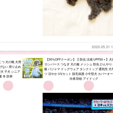
2020.05.31 1
【30%OFFクーポン】【 防虫 涼感 UPF50＋】犬
くつ 犬の靴 犬用
ロンパース つなぎ 犬の服 メッシュ 防虫 ひんやり 
げない 滑り止め
服 パジャマ ドッグウェア タンクトップ 通気性 犬用
犬 子犬 シニア
ツ 涼やか UVカット 脱毛保護 小中型犬 カバーオー
夏 冬 防寒
冷感 防蚊 アイドッグ