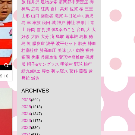
旅
軽井沢
建物探索
肩関節不安定症
御
神馬
広島
紅葉
香川
高知
佐賀
桜
三重
山形
山口
歯医者
滋賀
耳目足etc,
鹿児
島
車
車旅
秋田
城
神戸
神社
神奈川
青
山
静岡
雪
打撲
体&薬のこと
台風
大
大
好き
大阪
大分
滝
鳥取
電車旅
島根
徳
島
虹
膿皮症
波平
波平セット
肺炎
肺血
栓塞栓症
肺高血圧
美味しい
病院
福井
福岡
兵庫
兵庫車旅
変形性脊椎症
保護
服
帽子&サングラス
明治村
野球
旅行
繧九s縺エ
膵炎
莠ャ驛ス
蓼科
薔薇
逾
9:10
樊虻
鍼灸
ARCHIVES
2026
(322)
2025
(1218)
2024
(1347)
2023
(1173)
2022
(830)
2021
(638)