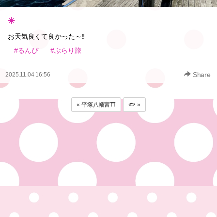
☀️
お天気良くて良かった～‼️
#るんぴ
#ぶらり旅
Share
2025.11.04 16:56
« 平塚八幡宮⛩
🐟 »