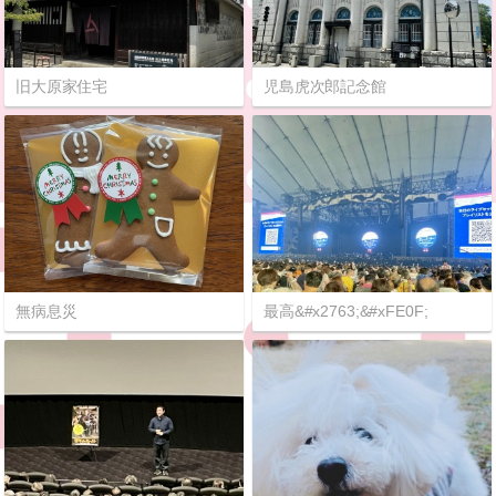
旧大原家住宅
児島虎次郎記念館
無病息災
最高&#x2763;&#xFE0F;