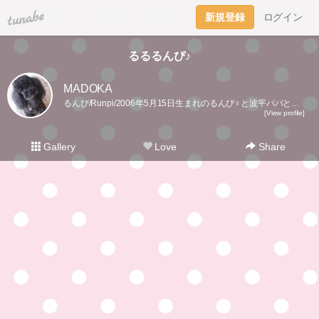
tuna.be
新規登録
ログイン
るるるんぴ♪
MADOKA
るんぴ/Runpi/2006年5月15日生まれのるんぴ♀と波平パパと過ごすのんびり日記2021年12月11日るんぴお空組🌈15年7ヶ月ありがとー！
[View profile]
Gallery
Love
Share