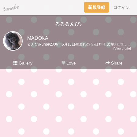
tuna.be
新規登録
ログイン
るるるんぴ♪
MADOKA
るんぴ/Runpi/2006年5月15日生まれのるんぴ♀と波平パパと過ごすのんびり日記2021年12月11日るんぴお空組🌈15年7ヶ月ありがとー！
[View profile]
Gallery
Love
Share