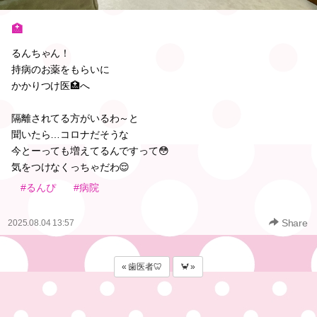
🏥
るんちゃん！
持病のお薬をもらいに
かかりつけ医🏥へ
隔離されてる方がいるわ～と
聞いたら…コロナだそうな
今とーっても増えてるんですって😳
気をつけなくっちゃだわ😌
#るんぴ
#病院
Share
2025.08.04 13:57
« 歯医者🦷
🦀 »