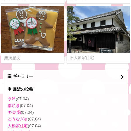
無病息災
旧大原家住宅
ギャラリー
最近の投稿
‪🍦‬🍑
(07.04)
藁焼き
(07.04)
🐟🍺🤗
(07.04)
ゆうなぎ🍚
(07.04)
大橋家住宅
(07.04)