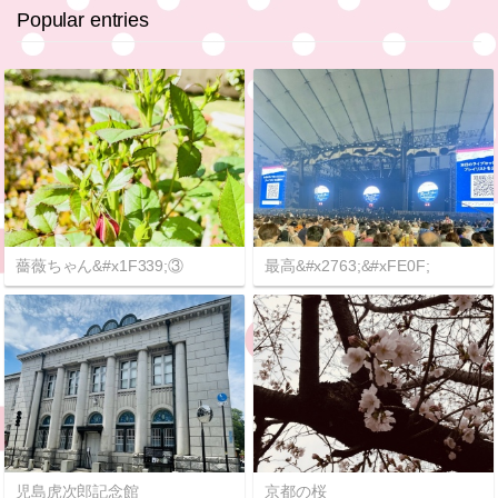
Popular entries
薔薇ちゃん&#x1F339;③
最高&#x2763;&#xFE0F;
児島虎次郎記念館
京都の桜