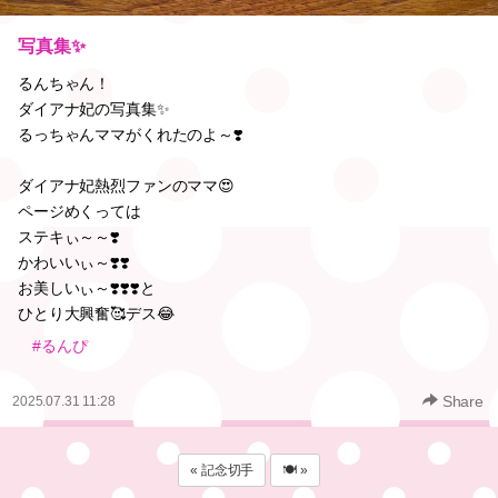
写真集✨️
るんちゃん！
ダイアナ妃の写真集✨️
るっちゃんママがくれたのよ～❣️
ダイアナ妃熱烈ファンのママ😍
ページめくっては
ステキぃ～～❣️
かわいいぃ～❣️❣️
お美しいぃ～❣️❣️❣️と
ひとり大興奮🥰デス😂
#るんぴ
Share
2025.07.31 11:28
« 記念切手
🍽 »