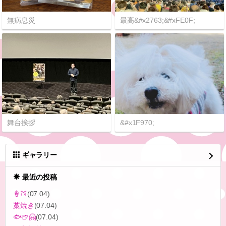
無病息災
最高&#x2763;&#xFE0F;
舞台挨拶
&#x1F970;
ギャラリー
最近の投稿
‪🍦‬🍑
(07.04)
藁焼き
(07.04)
🐟🍺🤗
(07.04)