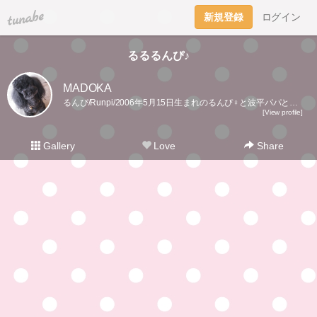
tuna.be
新規登録
ログイン
るるるんぴ♪
MADOKA
るんぴ/Runpi/2006年5月15日生まれのるんぴ♀と波平パパと過ごすのんびり日記2021年12月11日るんぴお空組🌈15年7ヶ月ありがとー！
[View profile]
Gallery
Love
Share